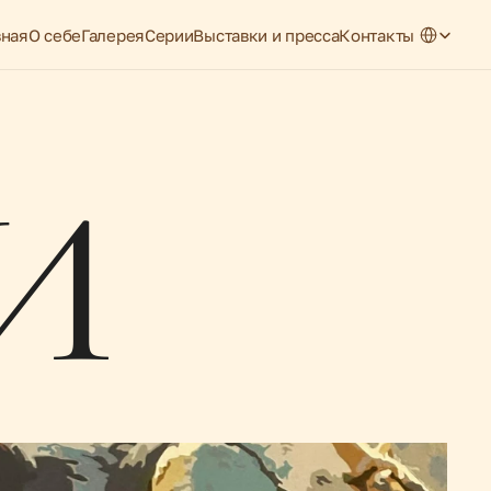
Select Lang
вная
О себе
Галерея
Серии
Выставки и пресса
Контакты
И