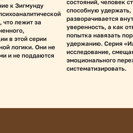
состояний, человек ст
ие к Зигмунду 
способную удержать, у
психоаналитической 
разворачивается внутр
 что лежит за 
уверенность, а как от
енного, 
попытка навязать пор
и в этой серии 
удержанию. Серия «Ил
й логики. Они не 
исследование, смещая
и и не поддаются 
эмоционального переж
систематизировать. 