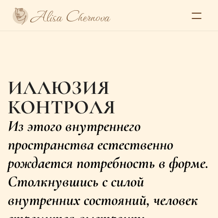
Alisa Chernova
Главная
О себе
Галерея
Серии
ИЛЛЮЗИЯ 
Выставки и пресса
Контакты
Select Language
КОНТРОЛЯ
Из этого внутреннего 
Alisa Chernova
пространства естественно 
рождается потребность в форме. 
Столкнувшись с силой 
внутренних состояний, человек 