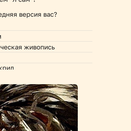
едняя версия вас?
м
ческая живопись
акрил