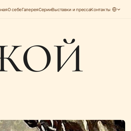
Select Lang
вная
О себе
Галерея
Серии
Выставки и пресса
Контакты
ЖОЙ 